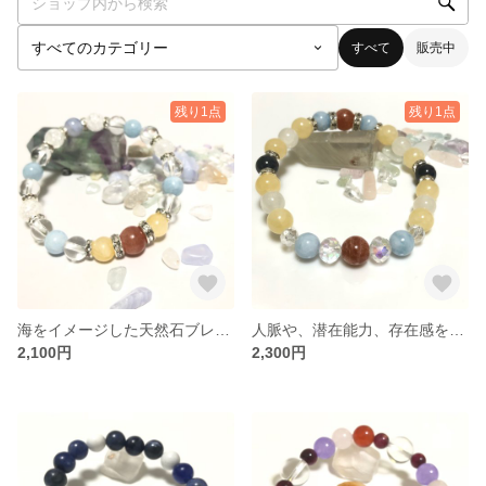
すべて
販売中
残り1点
残り1点
海をイメージした天然石ブレスレット✩.*˚
人脈や、潜在能力、存在感を高めてくれる天然石ブレスレット꙳★*ﾟ
2,100円
2,300円