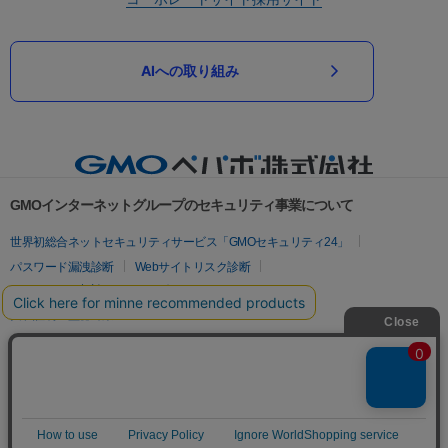
AIへの取り組み
GMOインターネットグループのセキュリティ事業について
世界初総合ネットセキュリティサービス「GMOセキュリティ24」
パスワード漏洩診断
Webサイトリスク診断
セキュリティ相談AIチャットボット
実在証明・盗聴対策
サイバー攻撃対策（GMOサイバーセキュリティ byイエラエ）
サイバー攻撃対策（GMO Flatt Security）
なりすまし対策
セキュリティ事業の軌跡