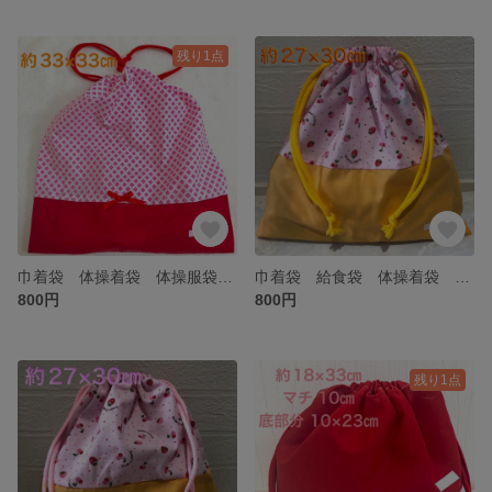
残り1点
巾着袋 体操着袋 体操服袋 お着替え袋 小花柄 赤 リボン 幼稚園 保育園 小学生
巾着袋 給食袋 体操着袋 いちご 黄色 幼稚園 保育園 小学生
800円
800円
残り1点