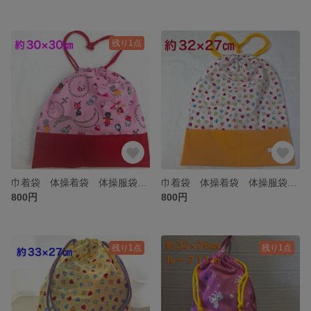
残り1点
巾着袋 体操着袋 体操服袋 お着替え袋 ねこ ジュエリー ピンク 赤 幼稚園 保育園 小学生
巾着袋 体操着袋 体操服袋 お着替え袋 ハート 黄色 幼稚園 保育園 小学生
800円
800円
残り1点
残り1点