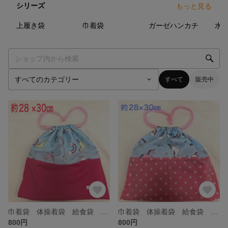
シリーズ
もっと見る
25
点
32
点
8
点
上履き袋
巾着袋
ガーゼハンカチ
水
すべて
販売中
巾着袋 体操着袋 給食袋 オムツ袋 ユニコーン 水ピンク 幼稚園 保育園 小学生
巾着袋 体操着袋 給食袋 オムツ袋 ユニコーン ドット 水色 ピンク 幼稚園 保育園 小学生
800円
800円