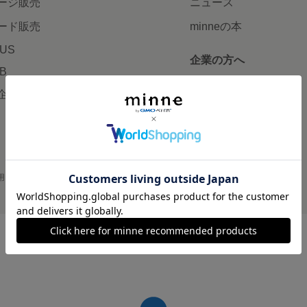
ージ販売
ニュース
ード販売
minneの本
LUS
企業の方へ
AB
広告出稿について
企画・イベント
大口注文について
用
プライバシーポリシー
会社概要
採用情報
メディアキット
©GMO Pepabo, Inc. All rights reserved.