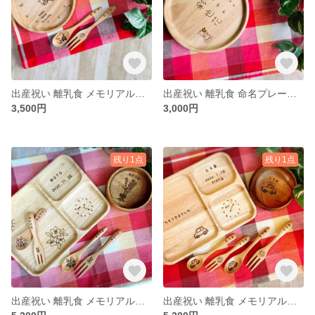
出産祝い 離乳食 メモリアルプレート 干支柄 丑年 2021年 ♡ 名入れ 特別なプレゼント♡ 男の子 女の子
出産祝い 離乳食 命名プレート 干支柄 丑年 2021年 ♡ 名入れ 特別なプレゼント♡ 男の子 女の子
3,500円
3,000円
残り1点
残り1点
出産祝い 離乳食 メモリアルランチプレート6点セット 可愛いお花さんたちと♡ 名入れ 特別なプレゼント♡ 女の子 ラベンダー ツツジ
出産祝い 離乳食 メモリアルランチプレート6点セット ブーブー車 名入れ 特別なプレゼント ♡ 男の子