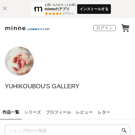
お買いものがもっとお得に
minneのアプリ
インストールする
3
万件以上
ログイン
YUHIKOUBOU'S GALLERY
作品一覧
シリーズ
プロフィール
レビュー
レター