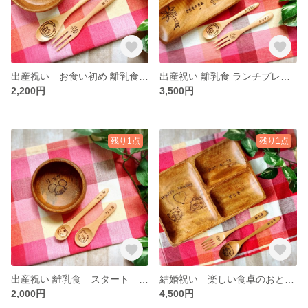
出産祝い お食い初め 離乳食 ３点セット ライオンくんと一緒に 名前お入れできます☆ 男の子 女の子
出産祝い 離乳食 ランチプレート4点セット ライオンくん ヤシの木 名入れ 特別なプレゼント♡ 女の子 男の子
2,200円
3,500円
残り1点
残り1点
出産祝い 離乳食 スタート 3点セット 出産祝い 子年 くまちゃん トラくん 大好きな動物さんたちと一緒に ♡
結婚祝い 楽しい食卓のおともに メッセージ入り ランチプレート3点セット 特別なプレゼント♡ エキゾチックショートヘア
2,000円
4,500円