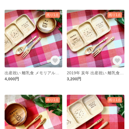
残り1点
残り1点
出産祝い 離乳食 メモリアルプレート4点セット うり坊くんと楽しくご飯を♪ 名入れ 特別なプレゼント♡ 干支 亥年 2019年
2019年 亥年 出産祝い 離乳食 メモリアルプレート3点セット うり坊くんと楽しくご飯を♪ 名入れ 特別なプレゼント♡ 干支
4,000円
3,200円
残り1点
残り1点