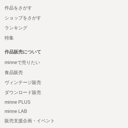
作品をさがす
ショップをさがす
ランキング
特集
作品販売について
minneで売りたい
食品販売
ヴィンテージ販売
ダウンロード販売
minne PLUS
minne LAB
販売支援企画・イベント