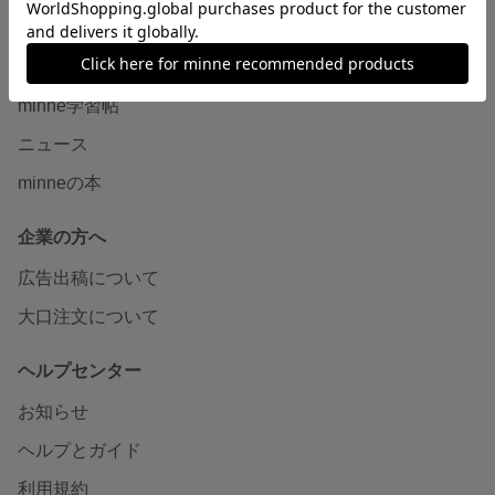
読みもの
minneとものづくりと
minne学習帖
ニュース
minneの本
企業の方へ
広告出稿について
大口注文について
ヘルプセンター
お知らせ
ヘルプとガイド
利用規約