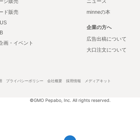
ージ販売
ニュース
ード販売
minneの本
LUS
企業の方へ
AB
広告出稿について
企画・イベント
大口注文について
用
プライバシーポリシー
会社概要
採用情報
メディアキット
©GMO Pepabo, Inc. All rights reserved.