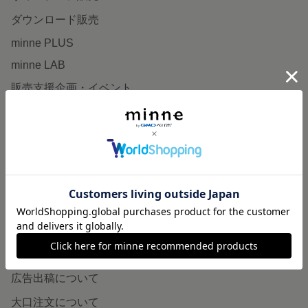
ダウンロード販売
minne PLUS
minne LAB
販売支援企画・イベント
読みもの
minneとものづくりと
minne学習帖
ニュース
minneの本
企業の方へ
広告出稿について
大口注文について