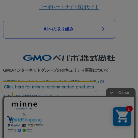
コーポレートサイト
採用サイト
AIへの取り組み
GMOインターネットグループのセキュリティ事業について
世界初総合ネットセキュリティサービス「GMOセキュリティ24」
パスワード漏洩診断
Webサイトリスク診断
セキュリティ相談AIチャットボット
実在証明・盗聴対策
サイバー攻撃対策（GMOサイバーセキュリティ byイエラエ）
サイバー攻撃対策（GMO Flatt Security）
なりすまし対策
セキュリティ事業の軌跡