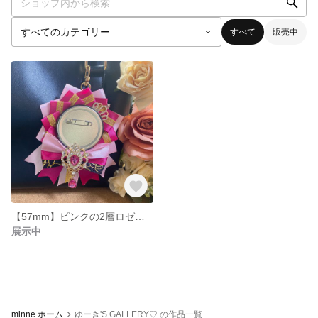
すべて
販売中
【57mm】ピンクの2層ロゼット
展示中
minne ホーム
ゆーき'S GALLERY♡ の作品一覧