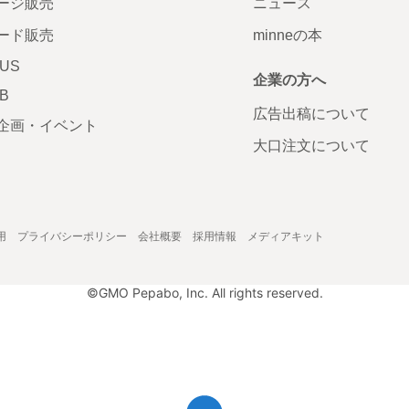
ージ販売
ニュース
ード販売
minneの本
LUS
企業の方へ
AB
広告出稿について
企画・イベント
大口注文について
用
プライバシーポリシー
会社概要
採用情報
メディアキット
©GMO Pepabo, Inc. All rights reserved.