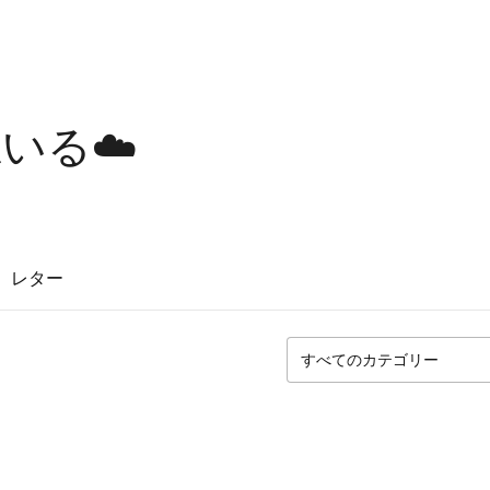
いる☁️
レター