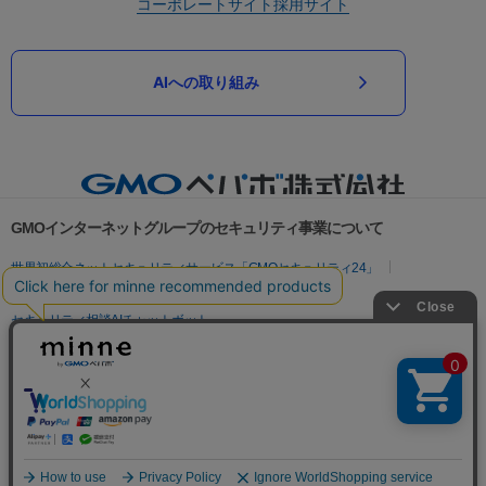
コーポレートサイト
採用サイト
AIへの取り組み
GMOインターネットグループのセキュリティ事業について
世界初総合ネットセキュリティサービス「GMOセキュリティ24」
パスワード漏洩診断
Webサイトリスク診断
セキュリティ相談AIチャットボット
実在証明・盗聴対策
サイバー攻撃対策（GMOサイバーセキュリティ byイエラエ）
サイバー攻撃対策（GMO Flatt Security）
なりすまし対策
セキュリティ事業の軌跡