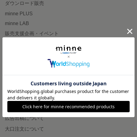
ダウンロード販売
minne PLUS
minne LAB
販売支援企画・イベント
読みもの
minneとものづくりと
minne学習帖
ニュース
minneの本
企業の方へ
広告出稿について
大口注文について