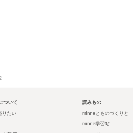
覧
について
読みもの
で売りたい
minneとものづくりと
minne学習帖