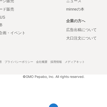
ージ販売
ニュース
ード販売
minneの本
LUS
企業の方へ
AB
広告出稿について
企画・イベント
大口注文について
用
プライバシーポリシー
会社概要
採用情報
メディアキット
©GMO Pepabo, Inc. All rights reserved.