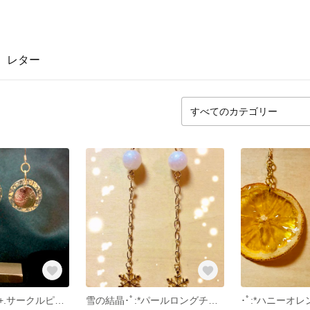
レター
秋のゴールド｡ﾟ+.サークルピアス
雪の結晶･ﾟ:*パールロングチェーンピアス
･ﾟ:*ハニーオレ