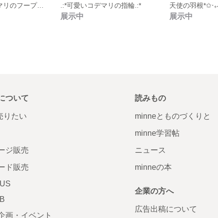
･ﾟ:*可愛いコデマリのフープピアス･ﾟ:*
.:*可愛いコデマリの指輪.:*
天使の羽根*✩‧
展示中
展示中
について
読みもの
で売りたい
minneとものづくりと
minne学習帖
ージ販売
ニュース
ード販売
minneの本
LUS
企業の方へ
AB
広告出稿について
企画・イベント