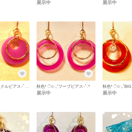
展示中
展示中
秋色* ੈ✩‧₊˚サークルピアス･ﾟ:*
秋色* ੈ✩‧₊˚フープピアス･ﾟ:*
秋色* ੈ✩‧₊˚B
展示中
展示中