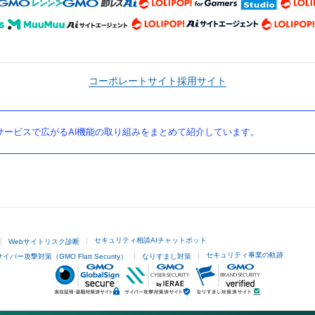
コーポレートサイト
採用サイト
ービスで広がるAI機能の取り組みをまとめて紹介しています。
セキュリティ相談AIチャットボット
Webサイトリスク診断
セキュリティ事業の軌跡
サイバー攻撃対策（GMO Flatt Security）
なりすまし対策