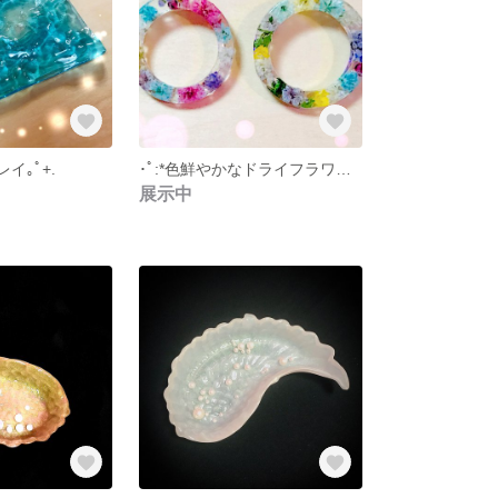
レイ｡ﾟ+.
･ﾟ:*色鮮やかなドライフラワーのピアス･ﾟ:*
展示中