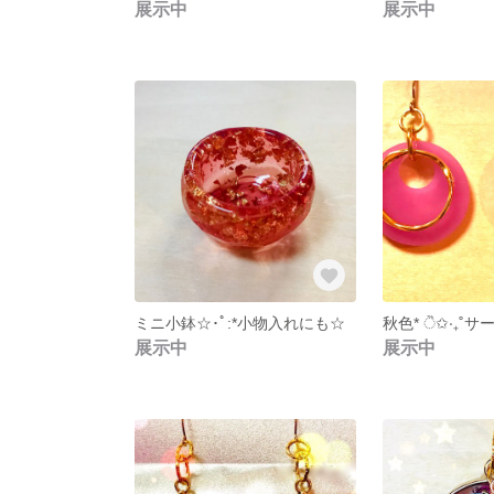
展示中
展示中
ミニ小鉢☆･ﾟ:*小物入れにも☆
展示中
展示中