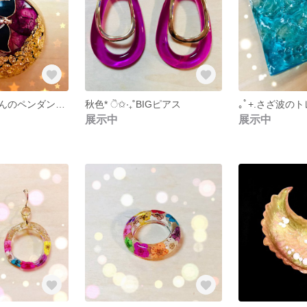
開運★黒猫ちゃんのペンダントトップ･ﾟ:*★
秋色* ੈ✩‧₊˚BIGピアス
｡ﾟ+.さざ波のト
展示中
展示中