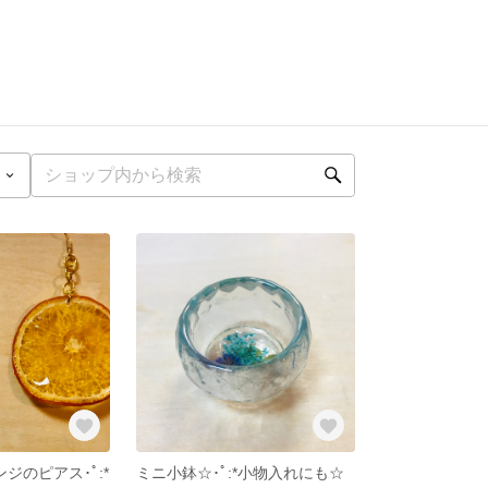
ンジのピアス･ﾟ:*
ミニ小鉢☆･ﾟ:*小物入れにも☆