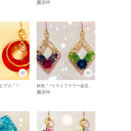
展示中
IGピアス･ﾟ:*
秋色･ﾟ:*ドライフラワー金箔ピアス･ﾟ:*
展示中