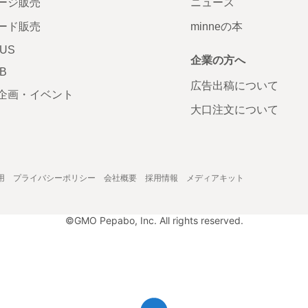
ージ販売
ニュース
ード販売
minneの本
LUS
企業の方へ
AB
広告出稿について
企画・イベント
大口注文について
用
プライバシーポリシー
会社概要
採用情報
メディアキット
©GMO Pepabo, Inc. All rights reserved.