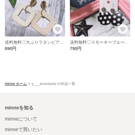
送料無料♡大ぶりラタンピアス⋈
送料無料♡スモーキーブルーとドットのピアス⋈
890円
790円
minne ホーム
y___accessory の作品一覧
minneを知る
minneについて
minneで買いたい