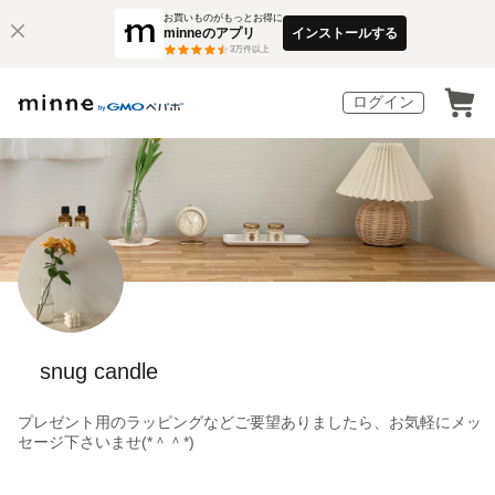
お買いものがもっとお得に
minneのアプリ
インストールする
3
万件以上
ログイン
snug candle
プレゼント用のラッピングなどご要望ありましたら、お気軽にメッ
セージ下さいませ(*＾＾*)