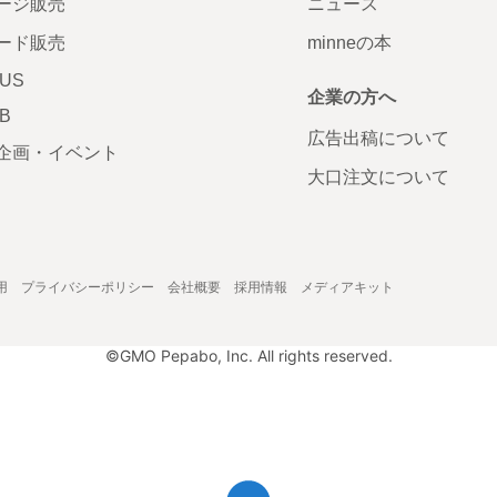
ージ販売
ニュース
ード販売
minneの本
LUS
企業の方へ
AB
広告出稿について
企画・イベント
大口注文について
用
プライバシーポリシー
会社概要
採用情報
メディアキット
©GMO Pepabo, Inc. All rights reserved.