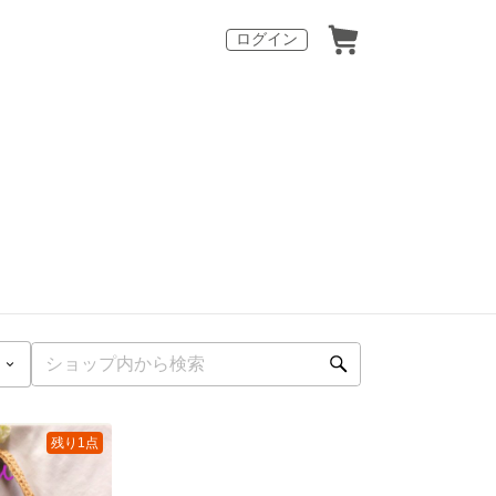
ログイン
残り1点