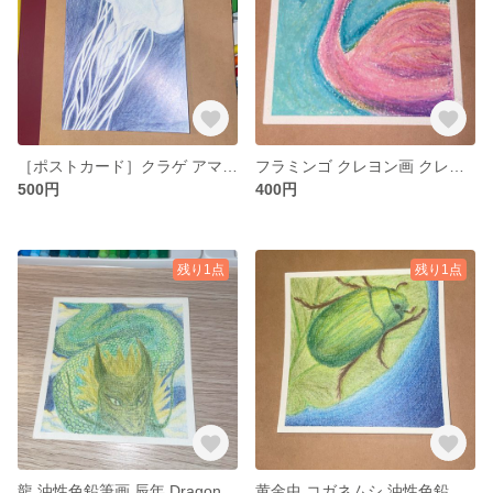
［ポストカード］クラゲ アマクサクラゲ 油性色鉛筆画
フラミンゴ クレヨン画 クレパス画 Flamingo 火烈鳥 火烈鸟
500円
400円
残り1点
残り1点
龍 油性色鉛筆画 辰年 Dragon 龙
黄金虫 コガネムシ 油性色鉛筆画 scarab beetle