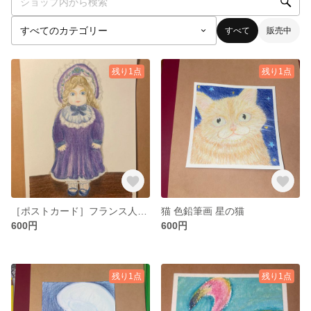
すべて
販売中
残り1点
残り1点
［ポストカード］フランス人形 ビスクドール ベベドール 色鉛筆画
猫 色鉛筆画 星の猫
600円
600円
残り1点
残り1点