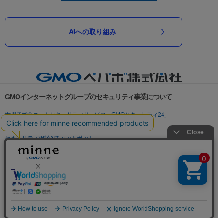
AIへの取り組み
GMOインターネットグループのセキュリティ事業について
世界初総合ネットセキュリティサービス「GMOセキュリティ24」
パスワード漏洩診断
Webサイトリスク診断
セキュリティ相談AIチャットボット
実在証明・盗聴対策
サイバー攻撃対策（GMOサイバーセキュリティ byイエラエ）
サイバー攻撃対策（GMO Flatt Security）
なりすまし対策
セキュリティ事業の軌跡