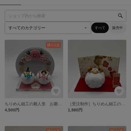
すべて
販売中
残り1点
ちりめん細工の雛人形 お雛様 ひな人形 親王飾り 桃の節句 お祝い プレゼント コンパクトサイズ 手のひらサイズ
［受注制作］ちりめん細工の干支 未 手のひらサイズ 置物 羊 だるま 正月飾り
4,500円
1,980円