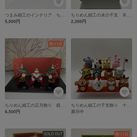
つまみ細工のインテリア ちりめん細工 鶴 フレーム飾り 正月飾り
ちりめん細工の未の干支 羊 未 だるま 正月飾り コック コンパクトサイズ
5,000円
2,200円
残り1点
ちりめん細工の正月飾り 鏡餅 門松 正月 コンパクトサイズ 松竹梅 つまみ細工
ちりめん細工の干支飾り 十二支 干支 正月飾り コンパクトサイズ 三段飾り
6,500円
展示中
SOLD OUT
残り1点