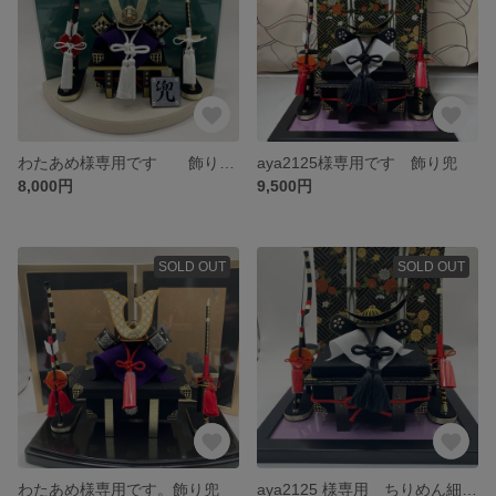
わたあめ様専用です 飾り兜セット
aya2125様専用です 飾り兜
8,000円
9,500円
SOLD OUT
SOLD OUT
わたあめ様専用です。飾り兜
aya2125 様専用 ちりめん細工の飾り兜セット 飾り兜 端午の節句 五月人形 初節句 兜 かぶと