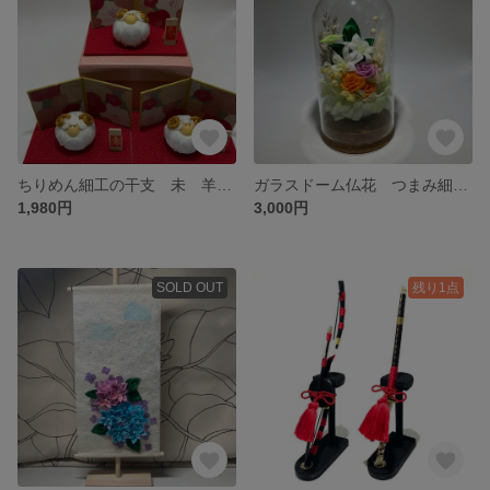
ちりめん細工の干支 未 羊 置物 だるま 十二支 正月飾り 干支置物
ガラスドーム仏花 つまみ細工 供養花 お供え花 ペット供養 ナチュラルインテリア ミニ仏壇
1,980円
3,000円
SOLD OUT
残り1点