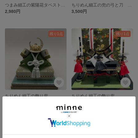
つまみ細工の紫陽花タペストリー ちりめん細工 紫陽花 インテリア
ちりめん細工の兜の弓と刀 端午の節句 五月人形 兜
2,980円
3,500円
残り1点
残り1点
ちりめん細工の飾り兜
ちりめん細工の飾り兜
4,500円
9,500円