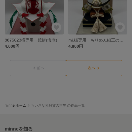
8875623様専用 鏡餅(海老)
mi.様専用 ちりめん細工のオシャレな兜 飾り兜 兜鉢 端午の節句
4,000円
4,800円
前へ
次へ
minne ホーム
ちいさな和雑貨の世界 の作品一覧
minneを知る