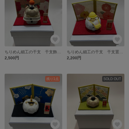
ちりめん細工の干支 干支飾り 羊 未 正月飾り 十二支 だるま
ちりめん細工の干支 干支置物 羊 未 正月飾り 十二支
2,500円
2,200円
残り1点
SOLD OUT