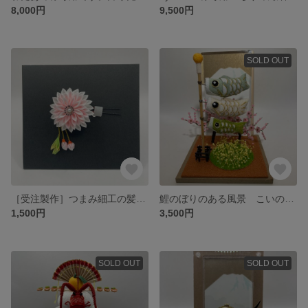
8,000円
9,500円
SOLD OUT
［受注製作］つまみ細工の髪飾り 桜の髪飾り ちりめん細工 和装 卒業式 成人式 結婚式 七五三
鯉のぼりのある風景 こいのぼり 端午の節句 ちりめん細工 富士山 桜 菜の花
1,500円
3,500円
SOLD OUT
SOLD OUT