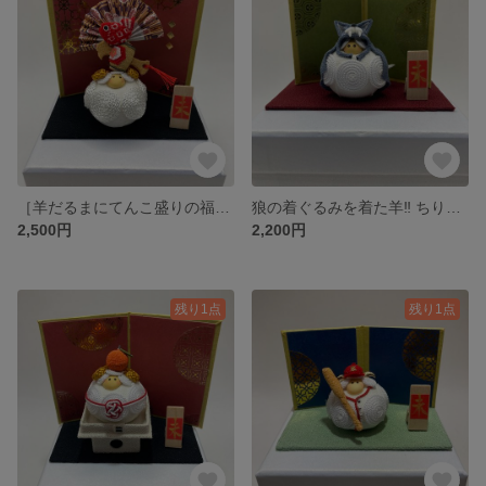
［羊だるまにてんこ盛りの福 ］打ち出の小槌 めで鯛 扇子 ちりめん細工 干支 干支飾り 正月飾り だるま
狼の着ぐるみを着た羊‼️ ちりめん細工 干支 干支飾り 羊 未 正月飾り だるま
2,500円
2,200円
残り1点
残り1点