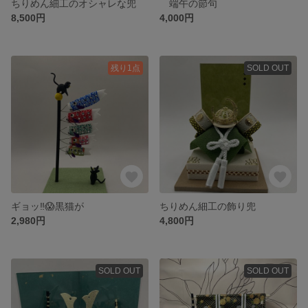
ちりめん細工のオシャレな兜
端午の節句
8,500円
4,000円
残り1点
SOLD OUT
ギョッ‼️😱黒猫が
ちりめん細工の飾り兜
2,980円
4,800円
SOLD OUT
SOLD OUT