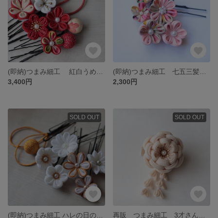
(即納)つまみ細工 紅白うめの髪飾り 赤 卒業式髪飾り 和装
(即納)つまみ細工 七五三髪飾り 和装 前撮り ピンク
3,400円
2,300円
SOLD OUT
SOLD OUT
(即納)つまみ細工 ハレの日の髪飾り 卒業式 白 卒業式髪飾り 和装 七五三 前撮り
再販 つまみ細工 3才さんにもおすすめの七五三髪飾り ナチュラル