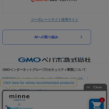
コーポレートサイト
採用サイト
AIへの取り組み
GMOインターネットグループのセキュリティ事業について
世界初総合ネットセキュリティサービス「GMOセキュリティ24」
パスワード漏洩診断
Webサイトリスク診断
セキュリティ相談AIチャットボット
実在証明・盗聴対策
サイバー攻撃対策（GMOサイバーセキュリティ byイエラエ）
サイバー攻撃対策（GMO Flatt Security）
なりすまし対策