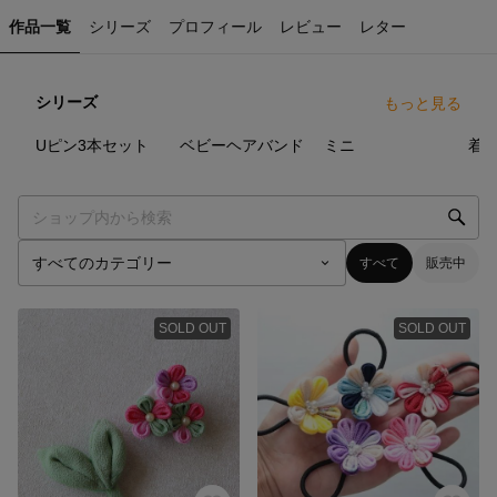
作品一覧
シリーズ
プロフィール
レビュー
レター
シリーズ
もっと見る
7
点
5
点
6
点
Uピン3本セット
ベビーヘアバンド
ミニ
着
すべて
販売中
SOLD OUT
SOLD OUT