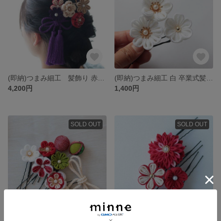
(即納)つまみ細工 髪飾り 赤 卒業式 人気 卒業式髪飾り 和装髪飾り 和装 卒業袴
(即納)つまみ細工 白 卒業式髪飾り 和装 七五三 前撮り
4,200円
1,400円
SOLD OUT
SOLD OUT