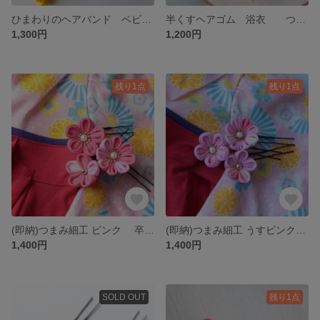
ひまわりのヘアバンド ベビーヘアバンド 浴衣用髪飾り ひまわり髪飾り
半くすヘアゴム 浴衣 つまみ細工
1,300円
1,200円
残り1点
残り1点
(即納)つまみ細工 ピンク 卒業式髪飾り 和装 七五三 前撮り
(即納)つまみ細工 うすピンク 卒業式髪飾り 和装 七五三 前撮り
1,400円
1,400円
SOLD OUT
残り1点