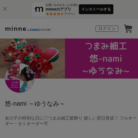
お買いものがもっとお得に
minneのアプリ
インストールする
3
万件以上
ログイン
悠-nami ～ゆうなみ～
女の子の特別な日に♡つまみ細工髪飾り 嬉しい翌日発送♡ フルオー
ダー・セミオーダー可