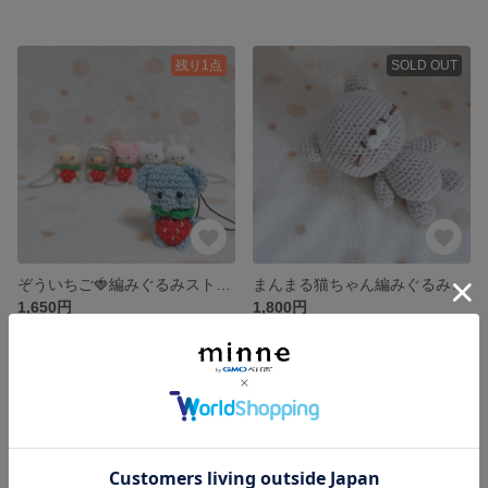
残り1点
SOLD OUT
ぞういちご🍓編みぐるみストラップ
まんまる猫ちゃん編みぐるみ そーだくん
1,650円
1,800円
SOLD OUT
SOLD OUT