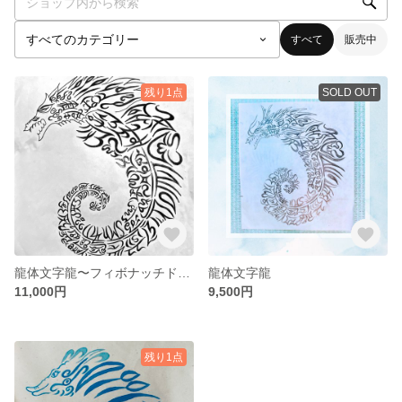
すべて
販売中
残り1点
SOLD OUT
龍体文字龍〜フィボナッチドラゴン〜
龍体文字龍
11,000円
9,500円
残り1点