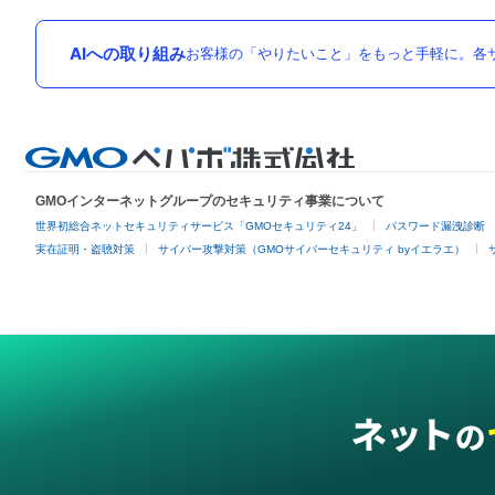
AIへの取り組み
お客様の「やりたいこと」をもっと手軽に。各サ
GMOインターネットグループのセキュリティ事業について
世界初総合ネットセキュリティサービス「GMOセキュリティ24」
パスワード漏洩診断
実在証明・盗聴対策
サイバー攻撃対策（GMOサイバーセキュリティ byイエラエ）