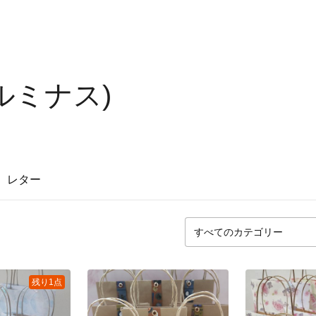
s(ルミナス)
レター
残り1点