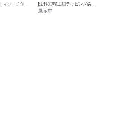
[送料無料] ハロウィンマチ付き紙袋☆ペーパークリップ付き 12枚
[送料無料]玉紐ラッピング袋 6枚
展示中