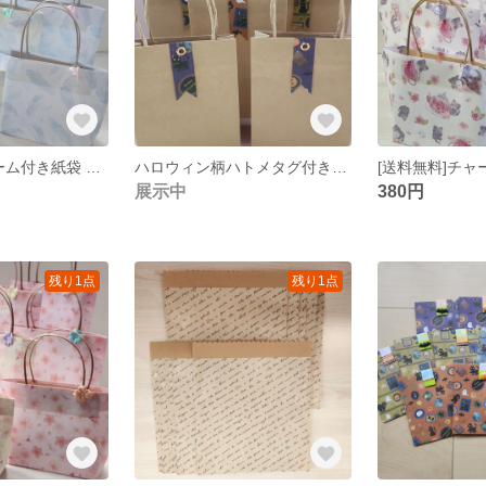
[送料無料]チャーム付き紙袋 8枚
ハロウィン柄ハトメタグ付き紙袋 8枚
展示中
380円
残り1点
残り1点