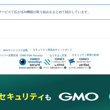
ービスで広がるAI機能の取り組みをまとめて紹介しています。
セキュリティ相談AIチャットボット
Webサイトリスク診断
セキュリティ事業の軌跡
サイバー攻撃対策（GMO Flatt Security）
なりすまし対策