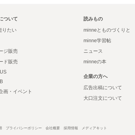
について
読みもの
で売りたい
minneとものづくりと
minne学習帖
ージ販売
ニュース
ード販売
minneの本
LUS
企業の方へ
AB
広告出稿について
企画・イベント
大口注文について
用
プライバシーポリシー
会社概要
採用情報
メディアキット