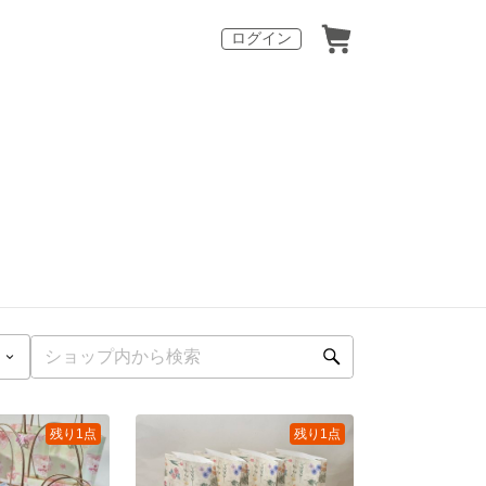
ログイン
残り1点
残り1点