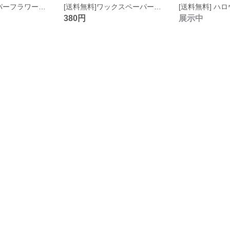
[送料無料]ペーパーフラワー付き紙袋 8枚
[送料無料]ワックスペーパー英字平袋 10枚
380円
展示中