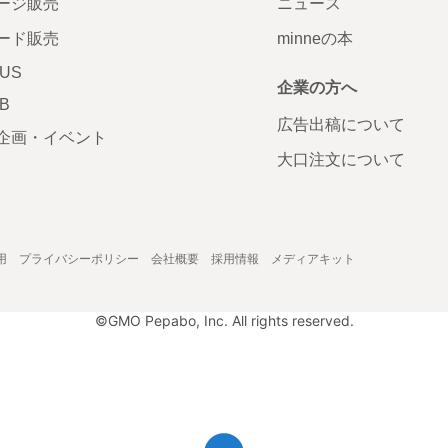
ージ販売
ニュース
ード販売
minneの本
LUS
企業の方へ
AB
広告出稿について
企画・イベント
大口注文について
用
プライバシーポリシー
会社概要
採用情報
メディアキット
©GMO Pepabo, Inc. All rights reserved.