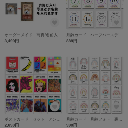
オーダーメイド 写真/名前入り うちの子 家族ペット 愛犬愛猫 ブリキ看板 オリジナル メタルプレート ウェルカムボード
月齢カード ハーフバースデー 月齢フォト 裏メモ付き マンスリーカード-1 ベビー マタニティ ニューボーンフォト 男の子 女の子 寝相アート 誕生日 飾り 記念 新生児
3,490円
889円
ポストカード セット アンディーウォーホル ハガキ
月齢カード 月齢フォト 裏メモ付き マンスリーカード-２ ベビー マタニティ ニューボーンフォト 男の子女の子 寝相アート 誕生日 飾り 記念 新生児
2,690円
990円