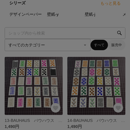
シリーズ
もっと見る
18
点
19
点
93
点
デザインペーパー
壁紙-y
壁紙-j
すべて
販売中
13-BAUHAUS バウハウス ステッカー 30枚セット シール ミニポスター
14-BAUHAUS バウハウス ステッカー 30枚セット シール ミニポスター
1,490円
1,490円