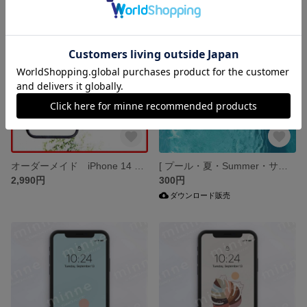
オーダーメイド iPhone 14 アイフォンケース ウチの子 写真記念 犬 猫
[ プール・夏・Summer・サマー・リアル] 壁紙 アート スマホ壁紙 待受画像
2,990円
300円
ダウンロード販売