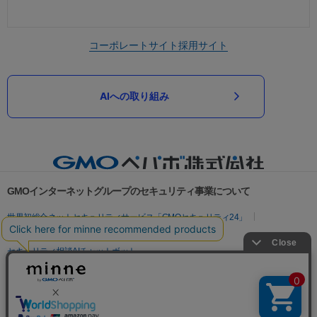
コーポレートサイト
採用サイト
AIへの取り組み
GMOインターネットグループのセキュリティ事業について
世界初総合ネットセキュリティサービス「GMOセキュリティ24」
パスワード漏洩診断
Webサイトリスク診断
セキュリティ相談AIチャットボット
実在証明・盗聴対策
サイバー攻撃対策（GMOサイバーセキュリティ byイエラエ）
サイバー攻撃対策（GMO Flatt Security）
なりすまし対策