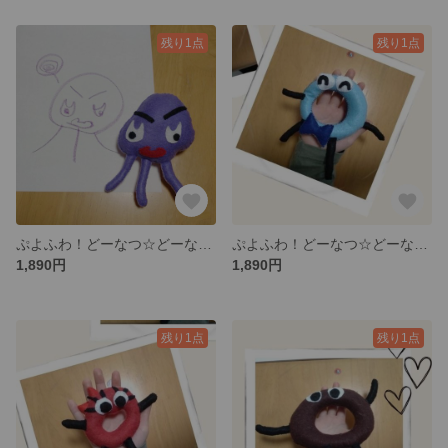
残り1点
残り1点
ぷよふわ！どーなつ☆どーなっつ たこ？火星人？いいえ「いかさん」です(◎_◎;) ぬいぐるみ 推し活 聖地巡り スイーツ キャラクター プレゼント 誕生日 入学 進学 ゆるきゃら へたうま
ぷよふわ！どーなつ☆どーなっつ みずいろだけど「ぷれーんくん」 ぬいぐるみ 推し活 聖地巡り スイーツ キャラクター プレゼント 誕生日 入学 進学 ゆるきゃら へたうま
1,890円
1,890円
残り1点
残り1点