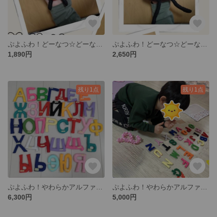
ぷよふわ！どーなつ☆どーなっつ 🍓いちごちゃん🍓 ぬいぐるみ 推し活 聖地巡り スイーツ キャラクター プレゼント 誕生日 入学 進学 ゆるきゃら へたうま
ぷよふわ！どーなつ☆どーなっつ ちょこれーとどーなつ ぬいぐるみ 推し活 聖地巡り スイーツ キャラクター プレゼント 誕生日 入学 進学 ゆるきゃら へたうま
1,890円
2,650円
残り1点
残り1点
ぷよふわ！やわらかアルファベット キリル文字 33文字【フェルトと綿のやさしい手ざわり】療育 知育玩具 ぬいぐるみ インテリア 誕生日 クリスマス プレゼント 出産 入園 入学 保育園 幼稚園 小学校
ぷよふわ！やわらかアルファベット 英語 26文字【フェルトと綿のやさしい手ざわり】療育 知育玩具 ぬいぐるみ インテリア 誕生日 クリスマス プレゼント 出産 入園 入学 保育園 幼稚園 小学校
6,300円
5,000円