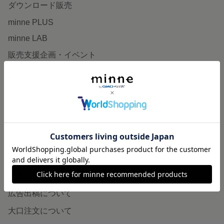
ダウンロード販売
minne PLUS
minne LAB
販売支援企画・イベント
読みもの
minneとものづくりと
minne学習帖
ニュース
minneの本
企業の方へ
広告出稿について
大口注文について