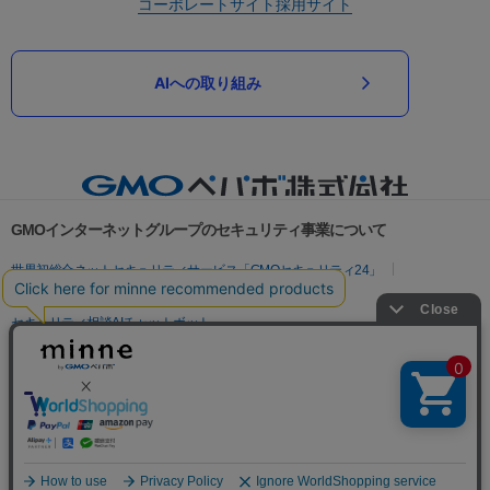
コーポレートサイト
採用サイト
AIへの取り組み
GMOインターネットグループのセキュリティ事業について
世界初総合ネットセキュリティサービス「GMOセキュリティ24」
パスワード漏洩診断
Webサイトリスク診断
セキュリティ相談AIチャットボット
実在証明・盗聴対策
サイバー攻撃対策（GMOサイバーセキュリティ byイエラエ）
サイバー攻撃対策（GMO Flatt Security）
なりすまし対策
セキュリティ事業の軌跡