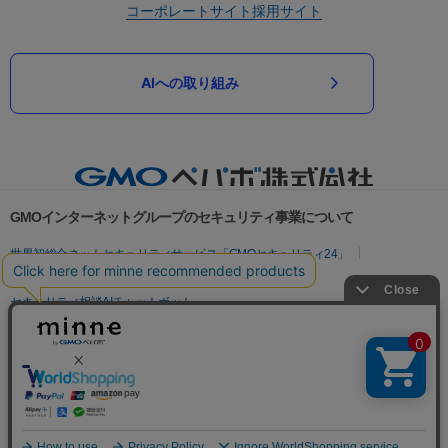
コーポレートサイト
採用サイト
AIへの取り組み
GMOインターネットグループのセキュリティ事業について
世界初総合ネットセキュリティサービス「GMOセキュリティ24」
パスワード漏洩診断
Webサイトリスク診断
セキュリティ相談AIチャットボット
実在証明・盗聴対策
サイバー攻撃対策（GMOサイバーセキュリティ byイエラエ）
サイバー攻撃対策（GMO Flatt Security）
なりすまし対策
セキュリティ事業の軌跡