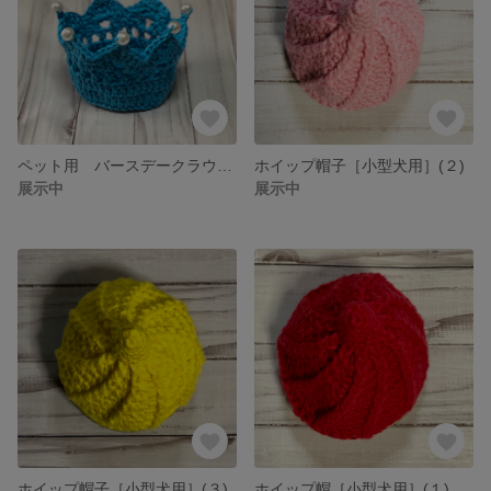
ペット用 バースデークラウン(２)
ホイップ帽子［小型犬用］(２)
展示中
展示中
ホイップ帽子［小型犬用］(３)
ホイップ帽［小型犬用］(１)