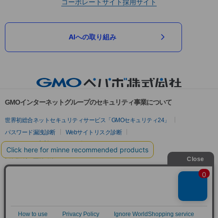
コーポレートサイト
採用サイト
AIへの取り組み
GMOインターネットグループのセキュリティ事業について
世界初総合ネットセキュリティサービス「GMOセキュリティ24」
パスワード漏洩診断
Webサイトリスク診断
セキュリティ相談AIチャットボット
実在証明・盗聴対策
サイバー攻撃対策（GMOサイバーセキュリティ byイエラエ）
サイバー攻撃対策（GMO Flatt Security）
なりすまし対策
セキュリティ事業の軌跡