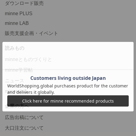
ダウンロード販売
minne PLUS
minne LAB
販売支援企画・イベント
読みもの
minneとものづくりと
minne学習帖
ニュース
minneの本
企業の方へ
広告出稿について
大口注文について