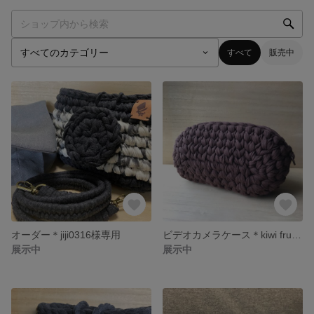
すべて
販売中
オーダー＊jiji0316様専用
ビデオカメラケース＊kiwi fruit＊
展示中
展示中