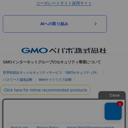
コーポレートサイト
採用サイト
AIへの取り組み
GMOインターネットグループのセキュリティ事業について
世界初総合ネットセキュリティサービス「GMOセキュリティ24」
パスワード漏洩診断
Webサイトリスク診断
セキュリティ相談AIチャットボット
実在証明・盗聴対策
サイバー攻撃対策（GMOサイバーセキュリティ byイエラエ）
サイバー攻撃対策（GMO Flatt Security）
なりすまし対策
セキュリティ事業の軌跡