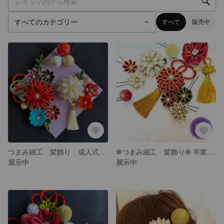
すべて
販売中
つまみ細工 髪飾り 成人式 振袖 卒業式 袴
❇︎つまみ細工 髪飾り❇︎ 卒業式 袴 成人式
展示中
展示中