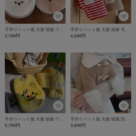
手作りペット服 犬服 猫服 ウール製耳付きベスト 2色 シンプル ふわふわ かわいい 保温性ある 秋 春 冬
手作りペット服 犬服 猫服 毛糸製ふわふわボール付き帽子 2色 熊柄刺繡 シンプル 防寒 犬帽子 猫帽子 ペット帽子 かわいい 保温性ある 四季適用
2,700円
4,200円
手作りペット服 犬服 猫服 ウサギ毛製笑顔柄綿服 うさぎ毛製マフラー付き シンプル 微笑み 絵文字 いい気持ち かわいい 防寒 保温性ある 春 秋 冬
手作りペット服 犬服 猫服 防寒 ウールカシミヤウール綿服 2色 シンプル 厚手 コート 暖かい かわいい 春 秋 冬
5,700円
3,000円