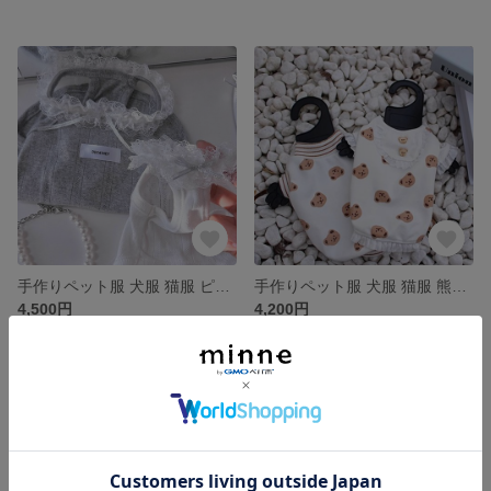
手作りペット服 犬服 猫服 ピュア レースバレエワンピース 2色 シンプル 姫スタイル プリンセス スカート ドレス かわいい きれい 春 秋 夏 お花見
手作りペット服 犬服 猫服 熊模様パジャマ 4種類 2足/4足 熊柄 熊ボタン レース かわいい シンプル ピュア 四季適当 保温性ある
4,500円
4,200円