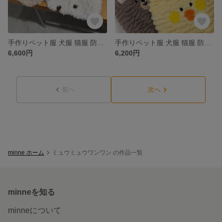
手作りペット服 犬服 猫服 防寒 角ボタン丸柄ウールコート 2色 シンプル 厚手 コート 暖かい かわいい 春 秋 冬
手作りペット服 犬服 猫服 防寒 厚手動物ウールベスト 3種類 熊柄 アヒル柄 象柄 動物模様 ふわふわ 暖かい 綿服 パジャマ かわいい 春 秋 冬
6,600円
6,200円
前へ
次へ
minne ホーム
ミュウミュウワンワン の作品一覧
minneを知る
minneについて