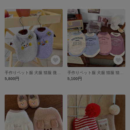
手作りペット服 犬服 猫服 微笑み絵文字模様刺繡セーター 2色 シンプル 顔文字柄 かわいい ピュア 保温性ある 四季適用 ふわふわ
手作りペット服 犬服 猫服 猫犬模様ベスト 4色 シンプル 猫柄 犬柄 かわいい 保温性ある 四季適用 お花見
5,800円
5,100円