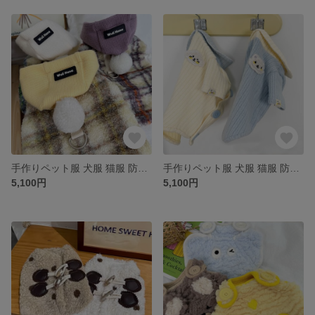
手作りペット服 犬服 猫服 防寒 超暖かいチェック柄ウールベストセット 3色 シンプル 厚手 ベスト コート インナー セーター ニット かわいい 春 秋 冬
手作りペット服 犬服 猫服 防寒 ピュア 犬柄/猫模様ふわ雲ニットセーターコート 4種類 シンプル ふわふわ 暖かい ニット セーター コート かわいい 春 秋 冬
5,100円
5,100円