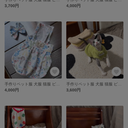
3,700円
4,000円
手作りペット服 犬服 猫服 ピュア 青葉サロペットスカート 蝶結び髪飾り付き 姫スタイル プリンセス ワンピース ドレス かわいい きれい 春 秋 夏 お花見
手作りペット服 犬服 猫服 ピュア ふわふわ雲ウールベスト 7色 シンプル インナー 綿服 ベスト かわいい 春 秋 夏 冬 お花見
4,000円
3,600円