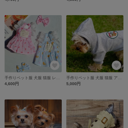
手作りペット服 犬服 猫服 レース姫スリップスカート 蝶結び飾り付き 日よけ帽子購入可能 蝶結び柄 熊柄 プリンセス ワンピース ドレス かわいい きれい 春 秋 夏 お花見
手作りペット服 犬服 猫服 アニメ犬と鼠柄パーカー 暖かい シンプル 格好いい かわいい 春 秋 冬
4,600円
5,000円