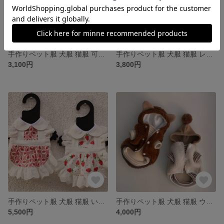
手作りペット服 犬服 猫服 可愛い刺繡ベスト 5色 いちご柄 桃柄 うさぎ柄 パイナップル柄 アボカド柄 シンプル ピュア 春 夏 日焼け止め
手作りペット服 犬服 猫服 レースプリンセス風インナー 4色 2種類 シンプル 姫スタイル かわいい きれい 保温性ある 四季適用 お花見
3,100円
3,800円
手作りペット服 犬服 猫服 いちご柄メイドスタイル姫ワンピース 2種類 プリンセス風 かわいい きれい レース付き 四季適用 お花見
手作りペット服 犬服 猫服 ウール製厚手コート 縞模様インナー 2色 2種類 シンプル パジャマ かわいい ピュア すごく暖かい 四季適用
5,500円
4,000円