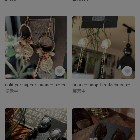
gold parts×pearl nuance pierce
nuance hoop Pearl×chain pierce
展示中
展示中