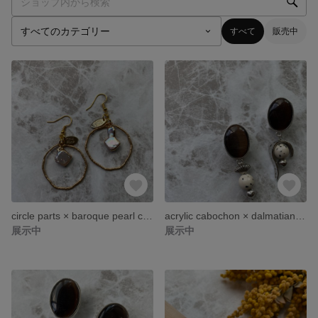
すべて
販売中
circle parts × baroque pearl charm pierce
acrylic cabochon × dalmatian beads pierce ②
展示中
展示中