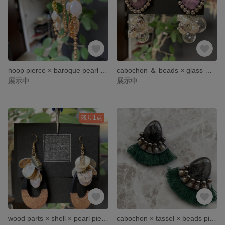
hoop pierce × baroque pearl × chain charm pierce
cabochon ＆ beads × glass ＆ pearl tassel pierce
展示中
展示中
残り1点
wood parts × shell × pearl pierce
cabochon × tassel × beads pierce