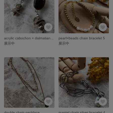
acrylic cabochon × dalmatian beads pierce
pearl×beads chain bracelet 5
展示中
展示中
double chain necklace
mantel chain silver bracelet 4