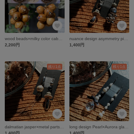
wood beads×milky color cabochon big pierce
nuance design asymmetry pierce
2,200円
1,400円
残り1点
残り1点
dalmatian jasper×metal parts nuance design pierce
long design Pearl×Aurora glass dome pierce
1,400円
1,400円