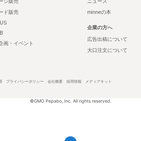
ージ販売
ニュース
ード販売
minneの本
LUS
企業の方へ
AB
広告出稿について
企画・イベント
大口注文について
用
プライバシーポリシー
会社概要
採用情報
メディアキット
©GMO Pepabo, Inc. All rights reserved.