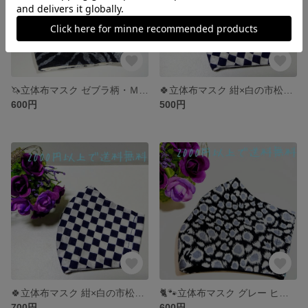
🦄立体布マスク ゼブラ柄・Ｍサイズ🦄
🍀立体布マスク 紺×白の市松模様・Sサイズ 【Ｌサイズあります】🍀
600円
500円
🍀立体布マスク 紺×白の市松模様・Lサイズ 【Sサイズあります】🍀
🐈🐾立体布マスク グレー ヒョウ柄・Ｍサイズ【色違いあります】🐈🐾
700円
600円