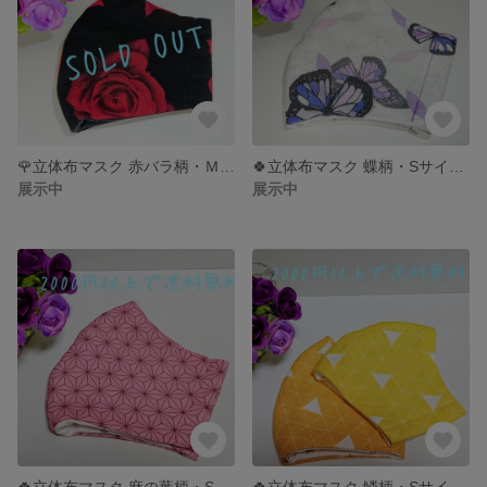
🌹立体布マスク 赤バラ柄・Ｍサイズ 【色違いあります】🌹
🍀立体布マスク 蝶柄・Sサイズ 🍀
展示中
展示中
🍀立体布マスク 麻の葉柄・Sサイズ🍀
🍀立体布マスク 鱗柄・Sサイズ 🍀