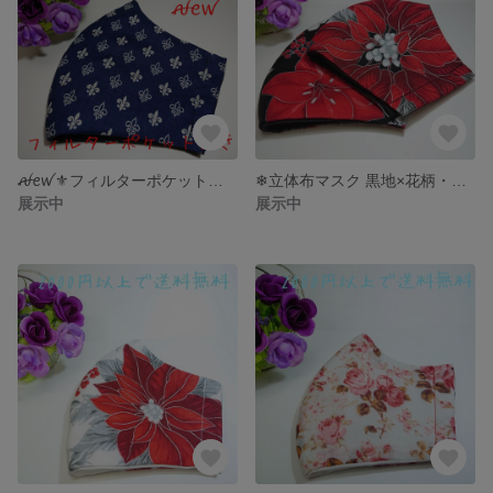
ꫛꫀꪝ⚜️フィルターポケット付き立体布マスク ユリの紋章 紺色・Lサイズ ⚜️
❄立体布マスク 黒地×花柄・Ｍサイズ 【色違いあります】❄
展示中
展示中