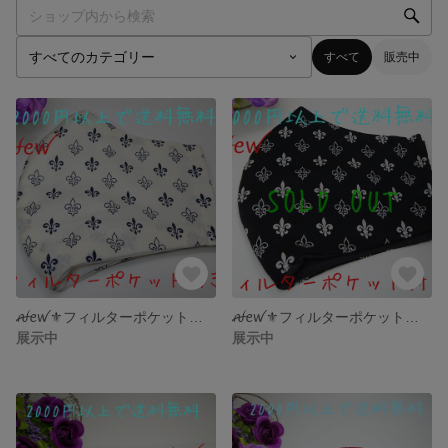
すべて
販売中
ꫛꫀꪝ⚜️フィルターポケット付き立体布マスク ユリの紋章 クリーム色・Lサイズ ⚜️
ꫛꫀꪝ⚜️フィルターポケット付き立体布マスク ユリの紋章 黒色・Lサイズ ⚜️
展示中
展示中