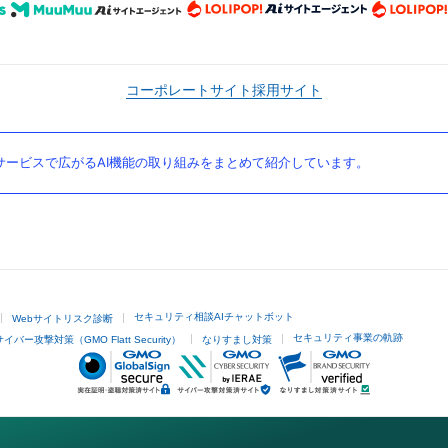
コーポレートサイト
採用サイト
ービスで広がるAI機能の取り組みをまとめて紹介しています。
セキュリティ相談AIチャットボット
Webサイトリスク診断
セキュリティ事業の軌跡
サイバー攻撃対策（GMO Flatt Security）
なりすまし対策