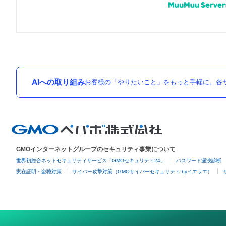
AIへの取り組み
お客様の「やりたいこと」をもっと手軽に。各サ
GMOインターネットグループのセキュリティ事業について
世界初総合ネットセキュリティサービス「GMOセキュリティ24」
パスワード漏洩診断
実在証明・盗聴対策
サイバー攻撃対策（GMOサイバーセキュリティ byイエラエ）