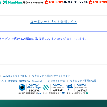
コーポレートサイト
採用サイト
ービスで広がるAI機能の取り組みをまとめて紹介しています。
セキュリティ相談AIチャットボット
Webサイトリスク診断
セキュリティ事業の軌跡
サイバー攻撃対策（GMO Flatt Security）
なりすまし対策