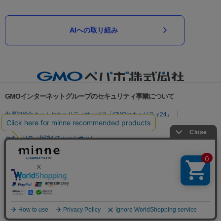
AIへの取り組み
GMOインターネットグループのセキュリティ事業について
世界初総合ネットセキュリティサービス「GMOセキュリティ24」
パスワード漏洩診断
Webサイトリスク診断
セキュリティ相談AIチャットボット
実在証明・盗聴対策
サイバー攻撃対策（GMOサイバーセキュリティ byイエラエ）
サイバー攻撃対策（GMO Flatt Security）
なりすまし対策
セキュリティ事業の軌跡