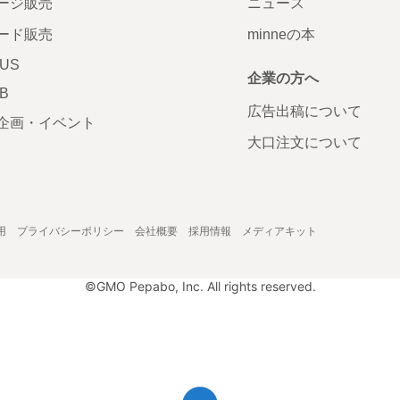
ージ販売
ニュース
ード販売
minneの本
LUS
企業の方へ
AB
広告出稿について
企画・イベント
大口注文について
用
プライバシーポリシー
会社概要
採用情報
メディアキット
©GMO Pepabo, Inc. All rights reserved.