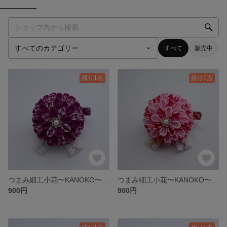
すべて
販売中
残り1点
残り1点
つまみ細工小花〜KANOKO〜⑧紫
つまみ細工小花〜KANOKO〜⑦桃
900円
900円