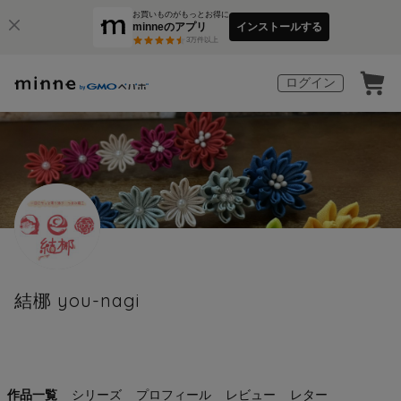
お買いものがもっとお得に
minneのアプリ
インストールする
3
万件以上
ログイン
結梛 you-nagi
作品一覧
シリーズ
プロフィール
レビュー
レター