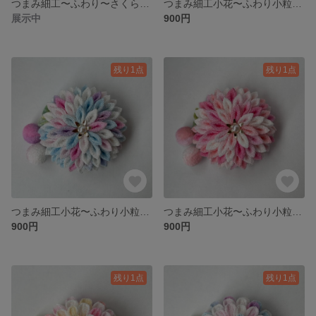
つまみ細工〜ふわり〜さくら バレッタorヘアクリップ
つまみ細工小花〜ふわり小粒和玉〜⑥あんず（剣）
展示中
900円
残り1点
残り1点
つまみ細工小花〜ふわり小粒和玉〜⑤あじさい（剣）
つまみ細工小花〜ふわり小粒和玉〜④さくら（剣）
900円
900円
残り1点
残り1点