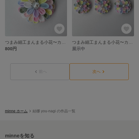
つまみ細工まんまる小花〜カラフル〜①
つまみ細工まんまる小花〜カラフル〜選べるパーツ
800円
展示中
前へ
次へ
minne ホーム
結梛 you-nagi の作品一覧
minneを知る