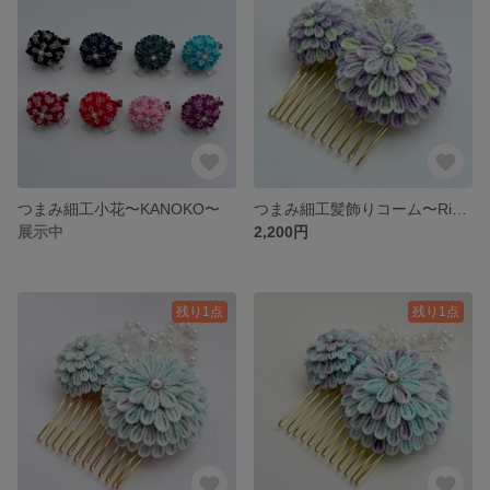
つまみ細工小花〜KANOKO〜
つまみ細工髪飾りコーム〜Rikka〜⑦マスカット
展示中
2,200円
残り1点
残り1点