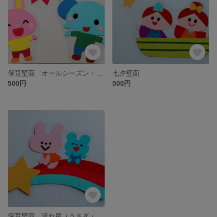
保育壁面「オールシーズン・動物」
七夕壁面
500円
500円
保育壁面「流れ星（うさぎ・ねずみ）」