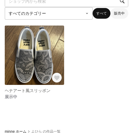
すべて
販売中
ヘナアート風スリッポン
展示中
minne ホーム
よひら の作品一覧