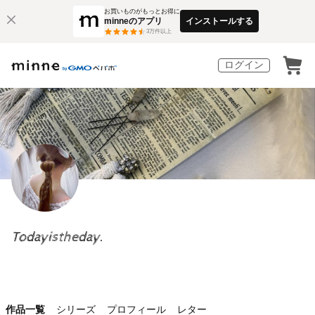
お買いものがもっとお得に
minneのアプリ
インストールする
3
万件以上
ログイン
Todayistheday.
作品一覧
シリーズ
プロフィール
レター