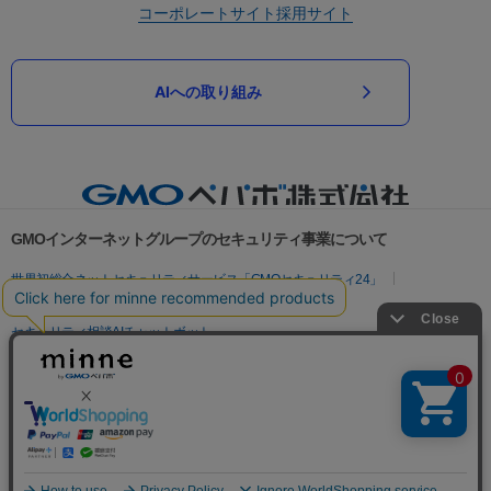
コーポレートサイト
採用サイト
AIへの取り組み
GMOインターネットグループのセキュリティ事業について
世界初総合ネットセキュリティサービス「GMOセキュリティ24」
パスワード漏洩診断
Webサイトリスク診断
セキュリティ相談AIチャットボット
実在証明・盗聴対策
サイバー攻撃対策（GMOサイバーセキュリティ byイエラエ）
サイバー攻撃対策（GMO Flatt Security）
なりすまし対策
セキュリティ事業の軌跡