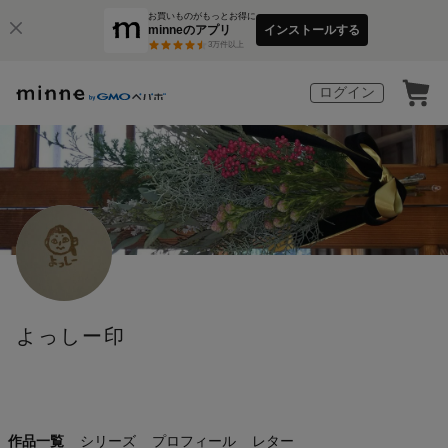
お買いものがもっとお得に
minneのアプリ
インストールする
3
万件以上
ログイン
よっしー印
作品一覧
シリーズ
プロフィール
レター