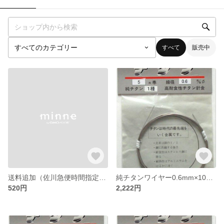
すべて
販売中
送料追加（佐川急便時間指定便）
純チタンワイヤー0.6mm×10m *純度が最も高い！JIS規格1種相当*
520円
2,222円