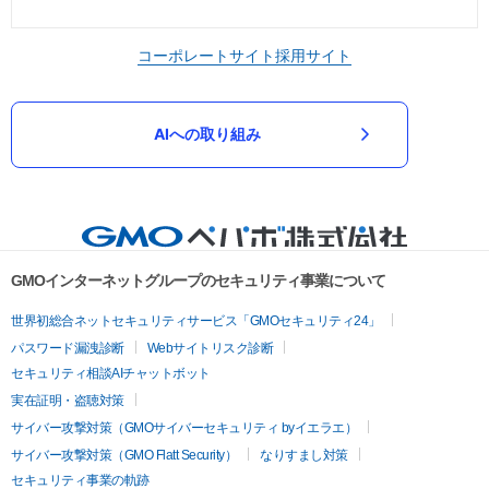
コーポレートサイト
採用サイト
AIへの取り組み
GMOインターネットグループのセキュリティ事業について
世界初総合ネットセキュリティサービス「GMOセキュリティ24」
パスワード漏洩診断
Webサイトリスク診断
セキュリティ相談AIチャットボット
実在証明・盗聴対策
サイバー攻撃対策（GMOサイバーセキュリティ byイエラエ）
サイバー攻撃対策（GMO Flatt Security）
なりすまし対策
セキュリティ事業の軌跡