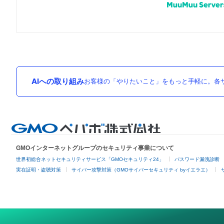
AIへの取り組み
お客様の「やりたいこと」をもっと手軽に。各サ
GMOインターネットグループのセキュリティ事業について
世界初総合ネットセキュリティサービス「GMOセキュリティ24」
パスワード漏洩診断
実在証明・盗聴対策
サイバー攻撃対策（GMOサイバーセキュリティ byイエラエ）