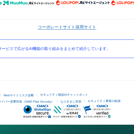
コーポレートサイト
採用サイト
ービスで広がるAI機能の取り組みをまとめて紹介しています。
セキュリティ相談AIチャットボット
Webサイトリスク診断
セキュリティ事業の軌跡
サイバー攻撃対策（GMO Flatt Security）
なりすまし対策