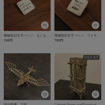
機械彫刻文字バッジ なにもしていないのにこわれました
機械彫刻文字バッジ ワクチン接種済み
700円
700円
SOLD OUT
鴉偵察機 ア號
Cabinet Paper craft furniture