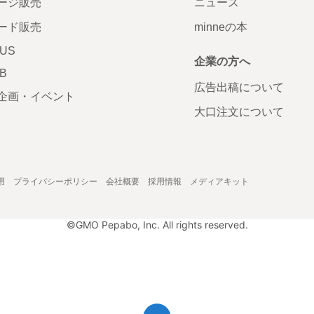
ージ販売
ニュース
ード販売
minneの本
LUS
企業の方へ
AB
広告出稿について
企画・イベント
大口注文について
用
プライバシーポリシー
会社概要
採用情報
メディアキット
©GMO Pepabo, Inc. All rights reserved.