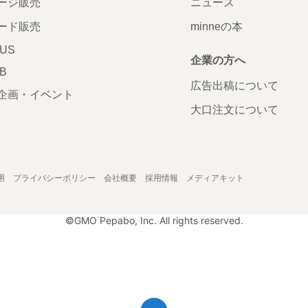
ージ販売
ニュース
ード販売
minneの本
LUS
企業の方へ
AB
広告出稿について
企画・イベント
大口注文について
用
プライバシーポリシー
会社概要
採用情報
メディアキット
©GMO Pepabo, Inc. All rights reserved.